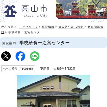
現在位置：
トップページ
>
施設情報
>
施設区分から探す
>
教育関連施
設
> 学校給食一之宮センター
学校給食一之宮センター
施設案内
更新日 令和7年5月22日
ページ番号 T1001656