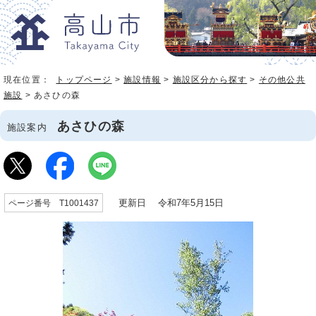
現在位置：
トップページ
>
施設情報
>
施設区分から探す
>
その他公共
施設
> あさひの森
あさひの森
施設案内
更新日 令和7年5月15日
ページ番号 T1001437