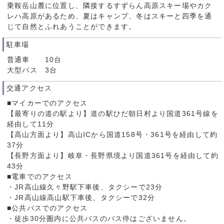
乗鞍岳山麓に位置し、隣接するすずらん高原スキー場やカク
レハ高原があるため、夏はキャンプ、冬はスキーと四季を通
じて自然とふれあうことができます。
駐車場
普通車 10台
大型バス 3台
交通アクセス
■マイカーでのアクセス
【最寄りの道の駅より】道の駅ひだ朝日村より国道361号線を
経由して11分
【高山方面より】高山ICから国道158号・361号を経由して約
37分
【長野方面より】岐阜・長野県境より国道361号を経由して約
43分
■電車でのアクセス
・JR高山線久々野駅下車後、タクシーで23分
・JR高山線高山駅下車後、タクシーで32分
■公共バスでのアクセス
・徒歩30分圏内に公共バスのバス停はございません。