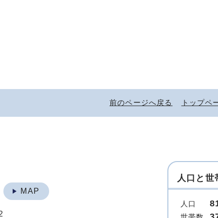
前のページへ戻る
トップペ
人口と世
地
MAP
8
人口
2
3
世帯数