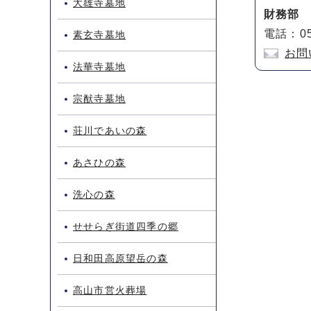
大雄寺墓地
財務部
電話：05
素玄寺墓地
お問
法華寺墓地
宗猷寺墓地
荘川であいの森
あさひの森
洗心の森
せせらぎ街道四季の郷
日和田高原望岳の森
高山市営火葬場