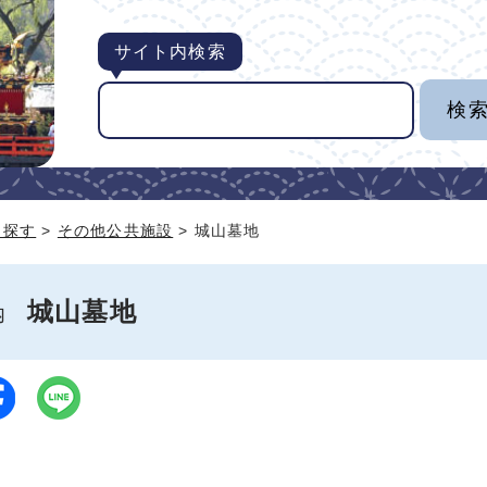
サイト内検索
ら探す
>
その他公共施設
> 城山墓地
城山墓地
案内