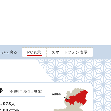
ージへ戻る
PC表示
スマートフォン表示
帯
（令和8年8月1日現在）
1,073
人
7,047
世帯