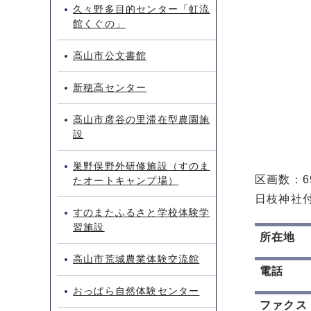
久々野多目的センター「虹流
館くぐの」
高山市公文書館
新穂高センター
高山市彦谷の里滞在型農園施
設
巣野俣野外研修施設（すのま
区画数：6
たオートキャンプ場）
日枝神社
すのまたふるさと学校体験学
習施設
所在地
高山市荒城農業体験交流館
電話
おっぱら自然体験センター
ファクス