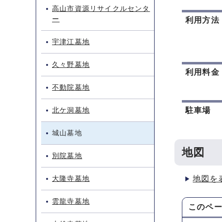
高山市資源リサイクルセンタ
ー
利用方法
宇津江墓地
久々野墓地
利用料金
不動院墓地
北ケ洞墓地
駐車場
城山墓地
地図
別院墓地
大隆寺墓地
地図を
雲龍寺墓地
このペ