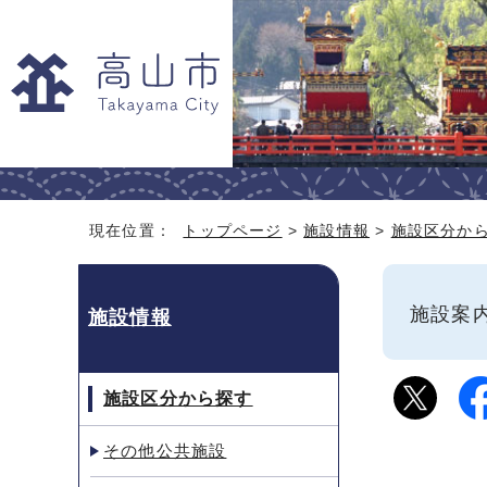
現在位置：
トップページ
>
施設情報
>
施設区分か
施設
施設情報
施設区分から探す
その他公共施設