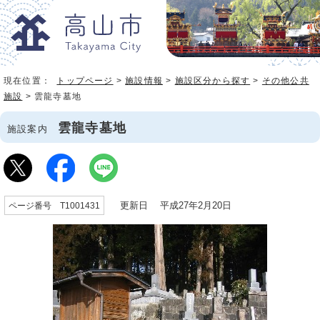
現在位置：
トップページ
>
施設情報
>
施設区分から探す
>
その他公共
施設
> 雲龍寺墓地
雲龍寺墓地
施設案内
更新日 平成27年2月20日
ページ番号 T1001431