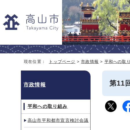
現在位置：
トップページ
>
市政情報
>
平和への取
第11
市政情報
平和への取り組み
高山市平和都市宣言検討会議