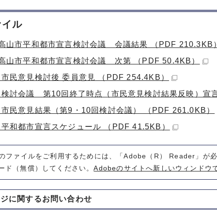
ァイル
高山市平和都市宣言検討会議 会議結果 （PDF 210.3KB
高山市平和都市宣言検討会議 次第 （PDF 50.4KB）
市民意見検討後 委員意見 （PDF 254.4KB）
 検討会議 第10回終了時点（市民意見検討結果反映）宣言文案 
市民意見結果（第9・10回検討会議） （PDF 261.0KB）
平和都市宣言スケジュール （PDF 41.5KB）
式のファイルをご利用するためには、「Adobe（R） Reader」
ード（無償）してください。
Adobeのサイトへ新しいウィンドウ
ージに関する
お問い合わせ