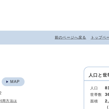
前のページへ戻る
トップペ
人口と世
地
MAP
8
人口
2
3
世帯数
2
利用方法は
面積
（