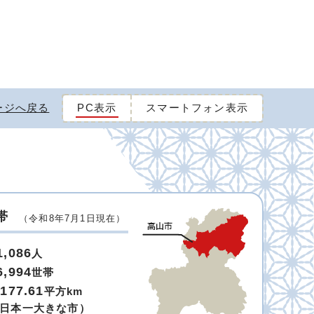
ージへ戻る
PC表示
スマートフォン表示
帯
（令和8年7月1日現在）
1,086
人
6,994
世帯
,177.61
平方km
日本一大きな市）