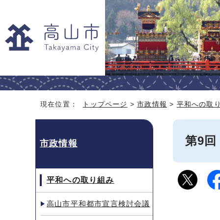
現在位置：
トップページ
>
市政情報
>
平和への取
第9回
市政情報
平和への取り組み
高山市平和都市宣言検討会議