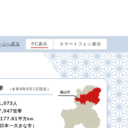
ージへ戻る
PC表示
スマートフォン表示
帯
（令和8年8月1日現在）
1,073
人
7,047
世帯
,177.61
平方km
日本一大きな市）