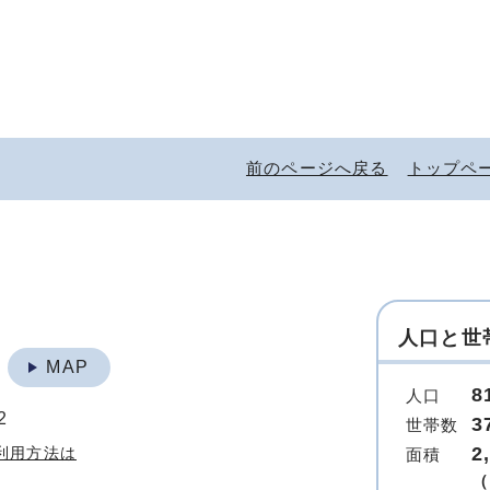
前のページへ戻る
トップペ
人口と世
地
MAP
8
人口
2
3
世帯数
2
利用方法は
面積
（