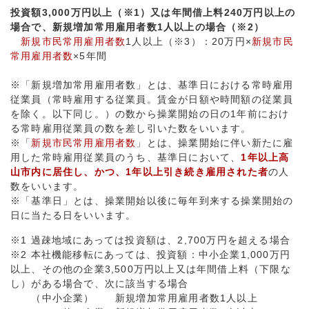
投資額3,000万円以上（※1）又は年間借上料240万円以上の
場合で、新規増加常用雇用者数1人以上の場合（※2）
新規市民常用雇用者数
1人以上（※3）：20万円×
新規市民
常用雇用者数
×5年間
※「新規増加常用雇用者数」とは、基準日における常時雇用
従業員（常時雇用する従業員。賃金が日額や時間額の従業員
を除く。以下同じ。）の数から操業開始の日の1年前におけ
る常時雇用従業員の数を差し引いた数をいいます。
※「
新規市民常用雇用者数
」とは、操業開始に伴い新たに雇
用した常時雇用従業員のうち、基準日において、
1年以上高
山市内に居住し、かつ、1年以上引き続き雇用された者
の人
数をいいます。
※「基準日」とは、操業開始以後に毎年到来する操業開始の
日に当たる日をいいます。
※1 過疎地域にあっては投資額は、2,700万円を超える場合
※2 本社機能移転にあっては、投資額：中小企業1,000万円
以上、その他の企業3,500万円以上又は年間借上料（下限な
し）がある場合で、次に該当する場合
（中小企業） 新規増加常用雇用者数1人以上