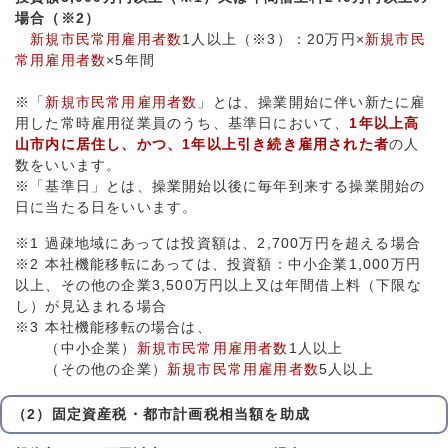
場合（※2）
新規市民常用雇用者数
1人以上（※3）：20万円×
新規市民
常用雇用者数
×5年間
※「
新規市民常用雇用者数
」とは、操業開始に伴い新たに雇
用した常時雇用従業員のうち、基準日において、
1年以上高
山市内に居住し、かつ、1年以上引き続き雇用された者
の人
数をいいます。
※「基準日」とは、操業開始以後に毎年到来する操業開始の
日に当たる日をいいます。
※1 過疎地域にあっては投資額は、2,700万円を超える場合
※2 本社機能移転にあっては、投資額：中小企業1,000万円
以上、その他の企業3,500万円以上又は年間借上料（下限な
し）が見込まれる場合
※3 本社機能移転の場合は、
（中小企業）
新規市民常用雇用者数
1人以上
（その他の企業）
新規市民常用雇用者数
5人以上
（2）固定資産税・都市計画税相当額を助成