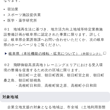
なります。
宿泊業
スポーツ施設提供業
医学・薬学研究所
※1 地域再生法に基づき、地方活力向上地域等特定業務施
設整備計画が岐阜県に認定された事業に限ります。詳しく
は、岐阜県企業誘致課へお問い合わせいただくか、次の岐阜
県のホームページをご覧ください。
岐阜県（本社機能の移転・拡充について）
（外部リンク）
※2 飛騨御嶽高原高地トレーニングエリアにおける受入環
境の整備を促進するため次の区域に限ります。
・朝日町一之宿、朝日町西洞、朝日町宮之前、朝日町
桑之島、朝日町胡桃島
・高根町日和田、高根町留之原、高根町小日和田
対象地域
企業立地支援の対象となる地域は、市全域 （土地利用形態