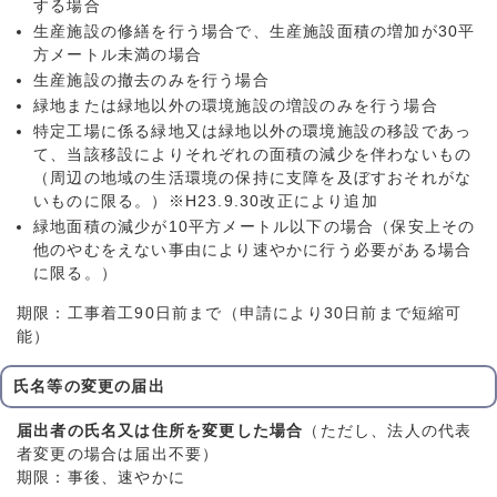
する場合
生産施設の修繕を行う場合で、生産施設面積の増加が30平
方メートル未満の場合
生産施設の撤去のみを行う場合
緑地または緑地以外の環境施設の増設のみを行う場合
特定工場に係る緑地又は緑地以外の環境施設の移設であっ
て、当該移設によりそれぞれの面積の減少を伴わないもの
（周辺の地域の生活環境の保持に支障を及ぼすおそれがな
いものに限る。）※H23.9.30改正により追加
緑地面積の減少が10平方メートル以下の場合（保安上その
他のやむをえない事由により速やかに行う必要がある場合
に限る。）
期限：工事着工90日前まで（申請により30日前まで短縮可
能）
氏名等の
変更の届出
届出者の氏名又は住所を変更した場合
（ただし、法人の代表
者変更の場合は届出不要）
期限：事後、速やかに