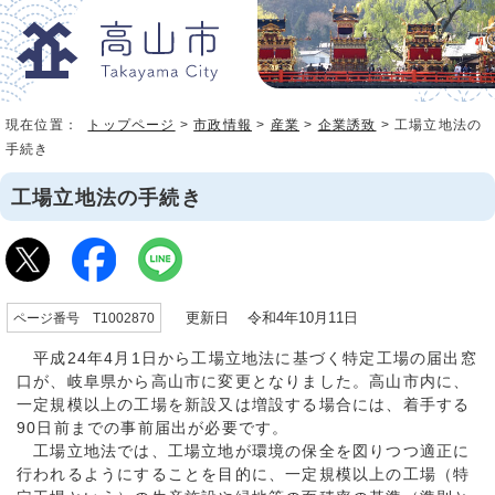
現在位置：
トップページ
>
市政情報
>
産業
>
企業誘致
> 工場立地法の
手続き
工場立地法の手続き
更新日 令和4年10月11日
ページ番号 T1002870
平成24年4月1日から工場立地法に基づく特定工場の届出窓
口が、岐阜県から高山市に変更となりました。高山市内に、
一定規模以上の工場を新設又は増設する場合には、着手する
90日前までの事前届出が必要です。
工場立地法では、工場立地が環境の保全を図りつつ適正に
行われるようにすることを目的に、一定規模以上の工場（特