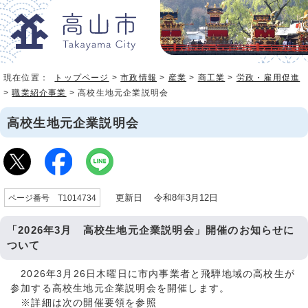
現在位置：
トップページ
>
市政情報
>
産業
>
商工業
>
労政・雇用促進
>
職業紹介事業
> 高校生地元企業説明会
高校生地元企業説明会
更新日 令和8年3月12日
ページ番号 T1014734
「2026年3月 高校生地元企業説明会」開催のお知らせに
ついて
2026年3月26日木曜日に市内事業者と飛騨地域の高校生が
参加する高校生地元企業説明会を開催します。
※詳細は次の開催要領を参照