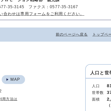
77-35-3145 ファクス：0577-35-3167
い合わせは専用フォームをご利用ください。
前のページへ戻る
トップペ
人口と世
地
MAP
8
人口
2
3
世帯数
2
利用方法は
面積
（