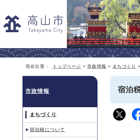
現在位置：
トップページ
>
市政情報
>
まちづくり
宿泊
市政情報
まちづくり
宿泊税について