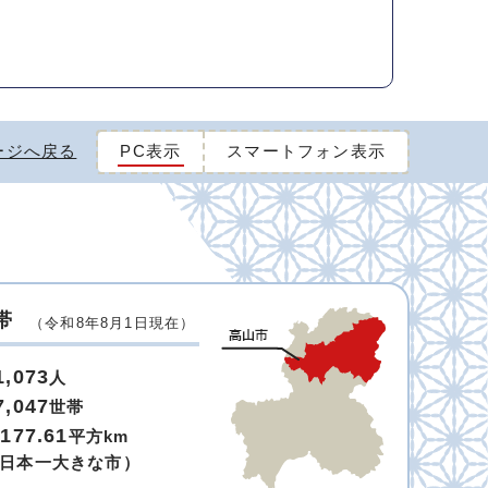
ージへ戻る
PC表示
スマートフォン表示
帯
（令和8年8月1日現在）
1,073
人
7,047
世帯
,177.61
平方km
日本一大きな市）