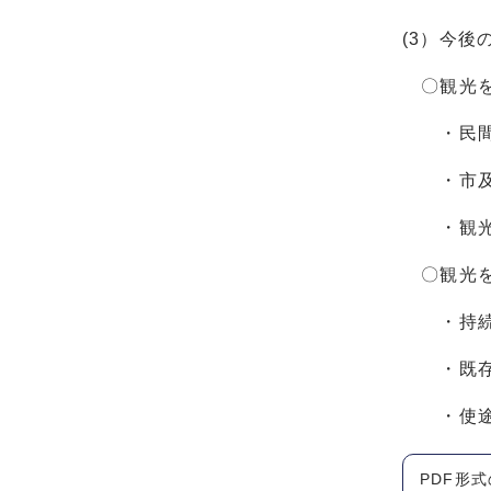
(3）今後
〇観光を
・民間主
・市及び
・観光地
〇観光を
・持続可
・既存財
・使途の
PDF形