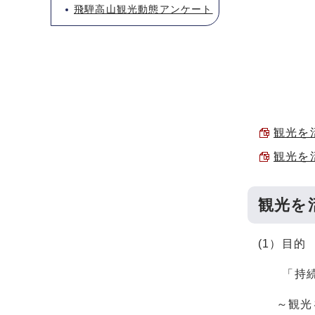
飛騨高山観光動態アンケート
観光を活
観光を活
観光を
(1）目的
「持続可
～観光を