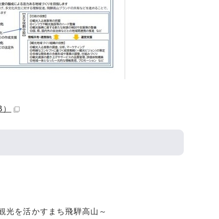
B）
観光を活かすまち飛騨高山～