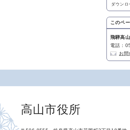
ダウンロ
このペ
飛騨高
電話：05
お問
高山市役所