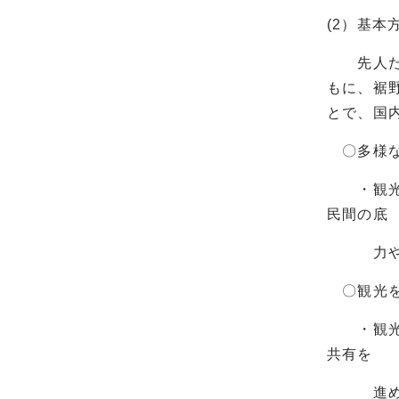
(2）基本
先人たち
もに、裾
とで、国
〇多様な
・観光を
民間の底
力や地域
〇観光を
・観光を
共有を
進めるこ