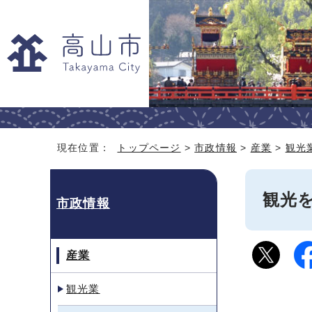
現在位置：
トップページ
>
市政情報
>
産業
>
観光
観光
市政情報
産業
観光業