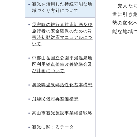
観光を活用した持続可能な地
先人たち
域づくり方針について
世に引き
勢の変化
災害時の旅行者対応計画及び
旅行者の安全確保のための災
能な地域
害時初動対応マニュアルにつ
いて
中部山岳国立公園平湯温泉地
区利用拠点整備改善協議会及
び計画について
奥飛騨温泉郷活性化基本構想
飛騨民俗村再整備構想
高山市観光施設事業経営戦略
観光に関するデータ