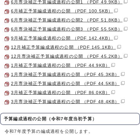
6月専決補正予算編成過程の公開1 （PDF 49.9KB）
6月補正予算編成過程の公開 （PDF 100.5KB）
6月専決補正予算編成過程の公開2 （PDF 51.8KB）
6月専決補正予算編成過程の公開3 （PDF 55.5KB）
9月補正予算編成過程の公開 （PDF 142.4KB）
12月補正予算編成過程の公開 （PDF 145.1KB）
12月専決補正予算編成過程の公開 （PDF 45.2KB）
1月補正予算編成過程の公開 （PDF 44.9KB）
1月専決補正予算編成過程の公開 （PDF 45.3KB）
2月専決補正予算編成過程の公開 （PDF 44.5KB）
3月補正予算編成過程の公開 （PDF 86.0KB）
3月専決補正予算編成過程の公開 （PDF 48.4KB）
予算編成過程の公開（令和7年度当初予算）
令和7年度予算の編成過程を公開します。