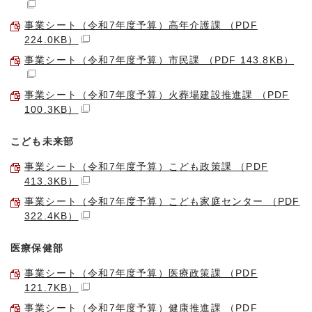
事業シート（令和7年度予算）高年介護課 （PDF
224.0KB）
事業シート（令和7年度予算）市民課 （PDF 143.8KB）
事業シート（令和7年度予算）火葬場建設推進課 （PDF
100.3KB）
こども未来部
事業シート（令和7年度予算）こども政策課 （PDF
413.3KB）
事業シート（令和7年度予算）こども家庭センター （PDF
322.4KB）
医療保健部
事業シート（令和7年度予算）医療政策課 （PDF
121.7KB）
事業シート（令和7年度予算）健康推進課 （PDF