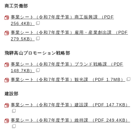
商工労働部
事業シート（令和7年度予算）商工振興課 （PDF
256.4KB）
事業シート（令和7年度予算）雇用・産業創出課 （PDF
279.5KB）
飛騨高山プロモーション戦略部
事業シート（令和7年度予算）ブランド戦略課 （PDF
148.7KB）
事業シート（令和7年度予算）観光課 （PDF 1.7MB）
建設部
事業シート（令和7年度予算）建設課 （PDF 147.7KB）
事業シート（令和7年度予算）維持課 （PDF 249.4KB）