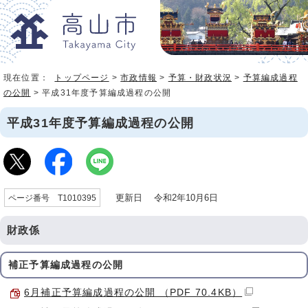
現在位置：
トップページ
>
市政情報
>
予算・財政状況
>
予算編成過程
の公開
> 平成31年度予算編成過程の公開
平成31年度予算編成過程の公開
更新日 令和2年10月6日
ページ番号 T1010395
財政係
補正予算編成過程の公開
6月補正予算編成過程の公開 （PDF 70.4KB）