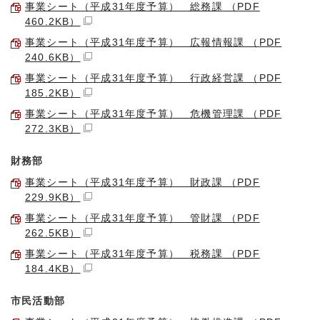
事業シート（平成31年度予算） 総務課 （PDF
460.2KB）
事業シート（平成31年度予算） 広報情報課 （PDF
240.6KB）
事業シート（平成31年度予算） 行政経営課 （PDF
185.2KB）
事業シート（平成31年度予算） 危機管理課 （PDF
272.3KB）
財務部
事業シート（平成31年度予算） 財政課 （PDF
229.9KB）
事業シート（平成31年度予算） 管財課 （PDF
262.5KB）
事業シート（平成31年度予算） 税務課 （PDF
184.4KB）
市民活動部