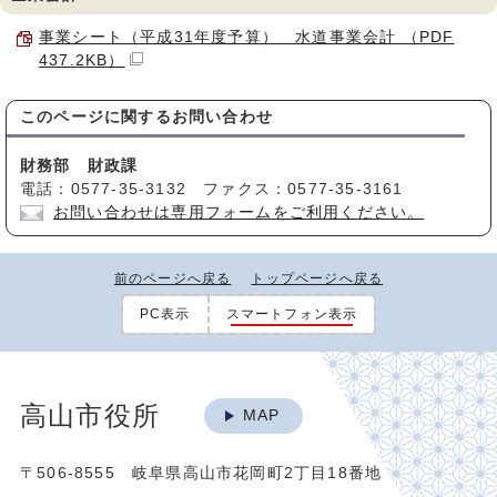
事業シート（平成31年度予算） 水道事業会計 （PDF
437.2KB）
このページに関する
お問い合わせ
財務部 財政課
電話：0577-35-3132 ファクス：0577-35-3161
お問い合わせは専用フォームをご利用ください。
前のページへ戻る
トップページへ戻る
PC表示
スマートフォン表示
高山市役所
MAP
〒506-8555 岐阜県高山市花岡町2丁目18番地