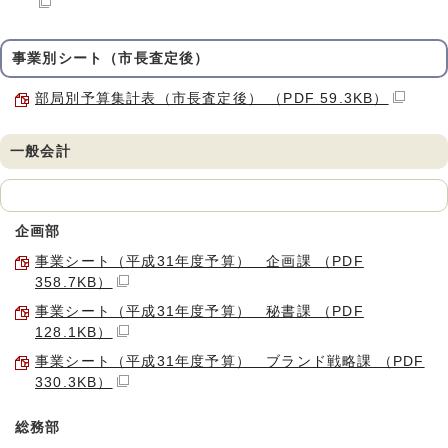
事業別シート（市長査定後）
部局別予算集計表（市長査定後） （PDF 59.3KB）
一般会計
企画部
事業シート（平成31年度予算） 企画課 （PDF
358.7KB）
事業シート（平成31年度予算） 秘書課 （PDF
128.1KB）
事業シート（平成31年度予算） ブランド戦略課 （PDF
330.3KB）
総務部