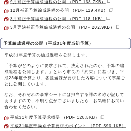
9月補正予算編成過程の公開 （PDF 168.7KB）
12月補正予算編成過程の公開 （PDF 119.4KB）
3月補正予算編成過程の公開 （PDF 118.1KB）
3月専決補正予算編成過程の公開 （PDF 202.9KB）
予算編成過程の公開（平成31年度当初予算）
平成31年度予算の編成過程を公開します。
「予算がどのように要求されて、決定されたのか、予算の編
成過程を公開します。」という市長の『約束』に基づき、平
成23年度予算より、各担当課が要求した内容について事業ご
とに公開しています。
なお、それぞれの事業シートには担当する課の名称が記して
ありますので、不明な点がございましたら、お気軽にお問い
合わせください。
平成31年度予算要求概要 （PDF 128.5KB）
平成31年度部局別予算要求のポイント （PDF 596.1KB）