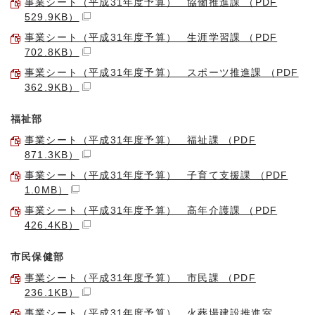
事業シート（平成31年度予算） 協働推進課 （PDF
529.9KB）
事業シート（平成31年度予算） 生涯学習課 （PDF
702.8KB）
事業シート（平成31年度予算） スポーツ推進課 （PDF
362.9KB）
福祉部
事業シート（平成31年度予算） 福祉課 （PDF
871.3KB）
事業シート（平成31年度予算） 子育て支援課 （PDF
1.0MB）
事業シート（平成31年度予算） 高年介護課 （PDF
426.4KB）
市民保健部
事業シート（平成31年度予算） 市民課 （PDF
236.1KB）
事業シート（平成31年度予算） 火葬場建設推進室