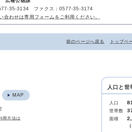
室 広報公聴課
77-35-3134 ファクス：0577-35-3174
い合わせは専用フォームをご利用ください。
前のページへ戻る
トップペ
人口と世
地
MAP
8
人口
2
3
世帯数
2
利用方法は
面積
（