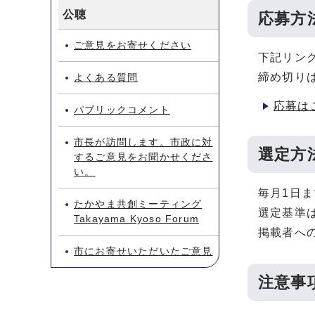
公聴
応募方
ご意見をお寄せください
下記リン
締め切り
よくある質問
応募は
パブリックコメント
市長が訪問します。市政に対
選定方
するご意見をお聞かせくださ
い。
毎月1日
たかやま共創ミーティング
選定基準
Takayama Kyoso Forum
掲載者へ
市にお寄せいただいたご意見
注意事