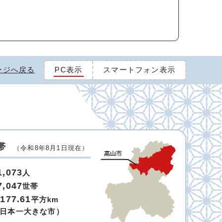
ージへ戻る
PC表示
スマートフォン表示
帯
（令和8年8月1日現在）
1,073
人
7,047
世帯
,177.61
平方km
日本一大きな市）