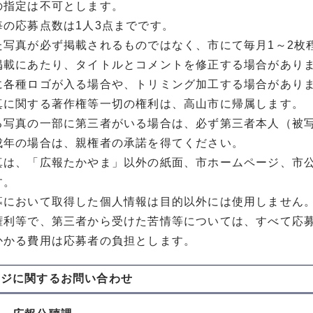
の指定は不可とします。
毎の応募点数は1人3点までです。
た写真が必ず掲載されるものではなく、市にて毎月1～2枚
掲載にあたり、タイトルとコメントを修正する場合があり
に各種ロゴが入る場合や、トリミング加工する場合があり
真に関する著作権等一切の権利は、高山市に帰属します。
る写真の一部に第三者がいる場合は、必ず第三者本人（被
成年の場合は、親権者の承諾を得てください。
真は、「広報たかやま」以外の紙面、市ホームページ、市公
す。
募において取得した個人情報は目的以外には使用しません
権利等で、第三者から受けた苦情等については、すべて応
かかる費用は応募者の負担とします。
ージに関する
お問い合わせ