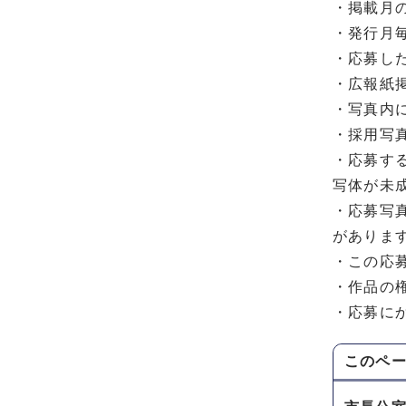
・掲載月
・発行月
・応募し
・広報紙
・写真内
・採用写
・応募す
写体が未
・応募写
がありま
・この応
・作品の
・応募に
このペ