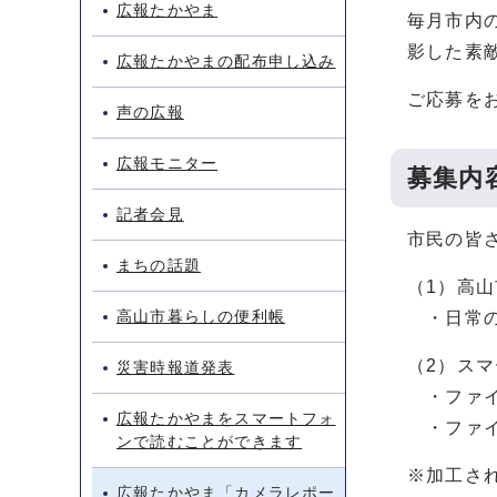
広報たかやま
毎月市内
影した素
広報たかやまの配布申し込み
ご応募を
声の広報
広報モニター
募集内
記者会見
市民の皆
まちの話題
（1）高
高山市暮らしの便利帳
・日常の
（2）ス
災害時報道発表
・ファイル
広報たかやまをスマートフォ
・ファイ
ンで読むことができます
※加工さ
広報たかやま「カメラレポー