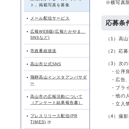
※横写真
ト」掲載写真を募集
メール配信サービス
応募条
広報WEB版(広報たかやま、
SNSなど)
（1）高
市政番組放送
（2）応
（3）次
高山市公式SNS
・公序良
飛騨高山インスタアンバサダ
・広告、
ー
・プライ
・他の人
高山市の広報活動について
（アンケート結果報告書）
・立入禁
プレスリリース配信(PR
（4）撮
TIMES)