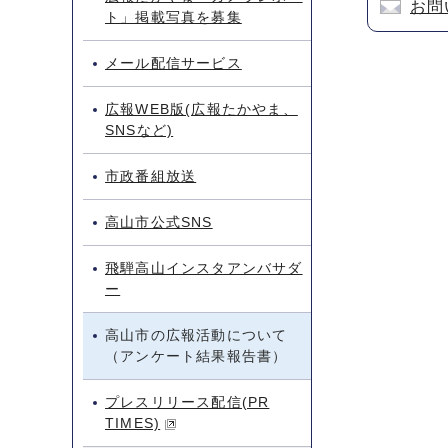
お問
ト」掲載写真を募集
メール配信サービス
広報WEB版(広報たかやま、
SNSなど)
市政番組放送
高山市公式SNS
飛騨高山インスタアンバサダ
ー
高山市の広報活動について
（アンケート結果報告書）
プレスリリース配信(PR
TIMES)