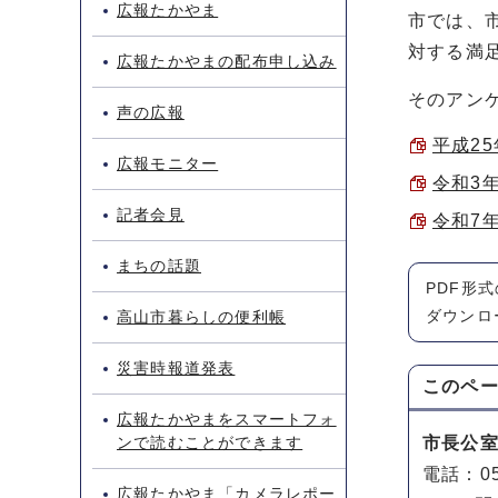
広報たかやま
市では、
対する満
広報たかやまの配布申し込み
そのアン
声の広報
平成25
広報モニター
令和3年
記者会見
令和7年
まちの話題
PDF形
ダウンロ
高山市暮らしの便利帳
災害時報道発表
このペ
広報たかやまをスマートフォ
ンで読むことができます
市長公
電話：05
広報たかやま「カメラレポー