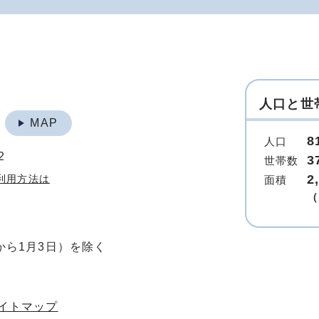
人口と世
地
MAP
8
人口
2
3
世帯数
2
利用方法は
面積
（
から1月3日）を除く
イトマップ