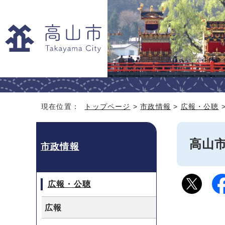
現在位置：
トップページ
>
市政情報
>
広報・公聴
高山
市政情報
広報・公聴
広報