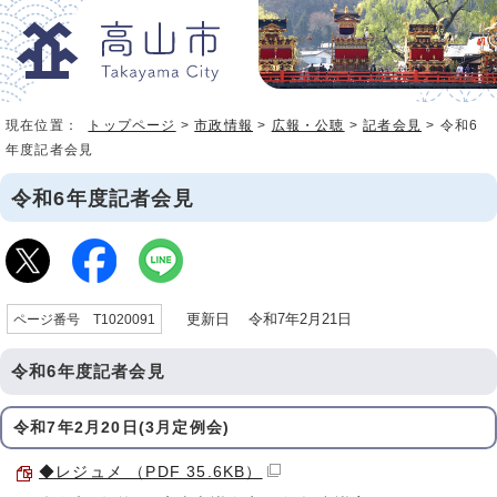
現在位置：
トップページ
>
市政情報
>
広報・公聴
>
記者会見
> 令和6
年度記者会見
令和6年度記者会見
更新日 令和7年2月21日
ページ番号 T1020091
令和6年度記者会見
令和7年2月20日(3月定例会)
◆レジュメ （PDF 35.6KB）