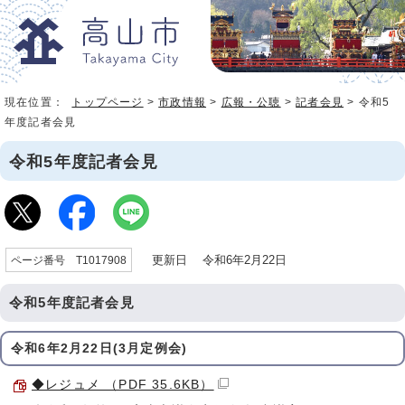
現在位置：
トップページ
>
市政情報
>
広報・公聴
>
記者会見
> 令和5
年度記者会見
令和5年度記者会見
更新日 令和6年2月22日
ページ番号 T1017908
令和5年度記者会見
令和6年2月22日(3月定例会)
◆レジュメ （PDF 35.6KB）