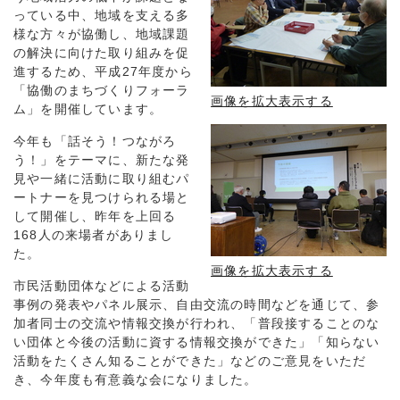
っている中、地域を支える多
様な方々が協働し、地域課題
の解決に向けた取り組みを促
進するため、平成27年度から
「協働のまちづくりフォーラ
画像を拡大表示する
ム」を開催しています。
今年も「話そう！つながろ
う！」をテーマに、新たな発
見や一緒に活動に取り組むパ
ートナーを見つけられる場と
して開催し、昨年を上回る
168人の来場者がありまし
た。
画像を拡大表示する
市民活動団体などによる活動
事例の発表やパネル展示、自由交流の時間などを通じて、参
加者同士の交流や情報交換が行われ、「普段接することのな
い団体と今後の活動に資する情報交換ができた」「知らない
活動をたくさん知ることができた」などのご意見をいただ
き、今年度も有意義な会になりました。