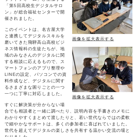
「第5回高校生デジタルサロ
ン」が総合福祉センターで開
催されました。
このイベントは、名古屋大学
と連携してデジタルスキルを
画像を拡大表示する
磨いてきた飛騨高山高校ビジ
ネス情報科の生徒たちが、地
域のみなさんのデジタルに関
する相談に応えるもので、ス
マートフォンのアプリ整理や
LINEの設定、パソコンでの資
料作成など、デジタルに関す
るさまざまな困りごとの一つ
一つに丁寧に対応しました。
画像を拡大表示する
すぐに解決策が分からない場
合でも相談者と一緒に調べたり、説明内容を手書きのメモに
わかりやすくまとめて渡したりと、若い世代ならではの柔軟
で細やかなサポートは、多くの参加者に喜ばれていました。
世代を超えてデジタルの楽しさを共有する温かい交流の場と
なりました。