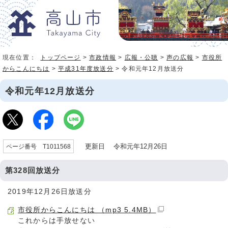
現在位置：
トップページ
>
市政情報
>
広報・公聴
>
声の広報
>
市役所
からこんにちは
>
平成31年度放送分
> 令和元年12月放送分
令和元年12月放送分
更新日 令和元年12月26日
ページ番号 T1011568
第328回放送分
2019年12月26日放送分
市役所からこんにちは （mp3 5.4MB）
これからは手放せない