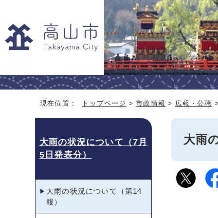
現在位置：
トップページ
>
市政情報
>
広報・公聴
大雨
大雨の状況について（7月
5日発表分）
大雨の状況について（第14
報）