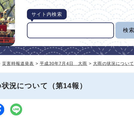
サイト内検索
>
災害時報道発表
>
平成30年7月4日 大雨
>
大雨の状況について
の状況について（第14報）