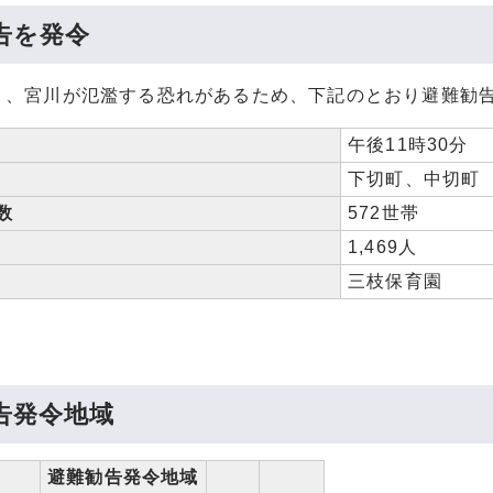
告を発令
り、宮川が氾濫する恐れがあるため、下記のとおり避難勧
午後11時30分
下切町、中切町
数
572世帯
1,469人
三枝保育園
告発令地域
避難勧告発令地域