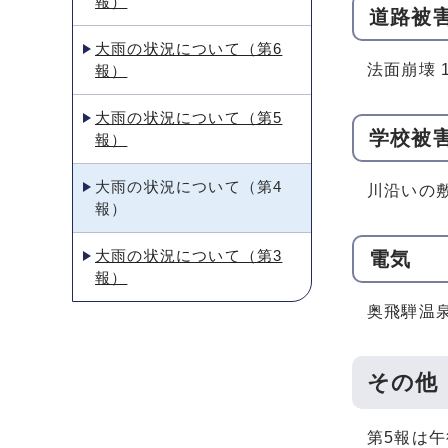
報）
道路被
大雨の状況について（第6
法面崩壊 
報）
大雨の状況について（第5
学校被
報）
大雨の状況について（第4
川沿いの
報）
大雨の状況について（第3
電気
報）
奥飛騨温
その他
第5報は