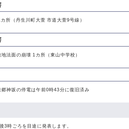
害
1カ所（丹生川町大萱 市道大萱9号線）
害
敷地法面の崩壊 1カ所（東山中学校）
泉郷神坂の停電は午前0時43分に復旧済み
午後3時ごろを目途に発表します。