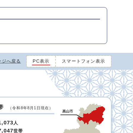
ージへ戻る
PC表示
スマートフォン表示
帯
（令和8年8月1日現在）
1,073
人
7,047
世帯