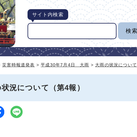
サイト内検索
>
災害時報道発表
>
平成30年7月4日 大雨
>
大雨の状況について
の状況について（第4報）