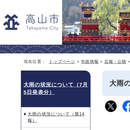
現在位置：
トップページ
>
市政情報
>
広報・公聴
大雨
大雨の状況について（7月
5日発表分）
大雨の状況について（第14
報）