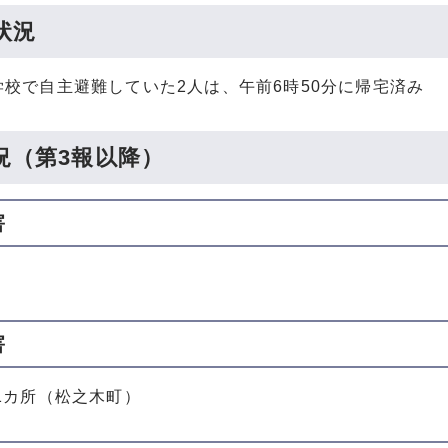
状況
学校で自主避難していた2人は、午前6時50分に帰宅済み
況（第3報以降）
害
害
1カ所（松之木町）