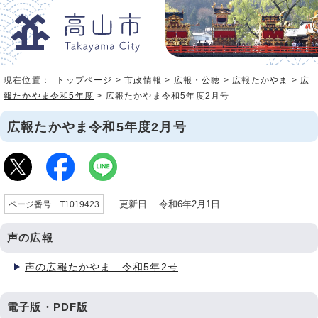
現在位置：
トップページ
>
市政情報
>
広報・公聴
>
広報たかやま
>
広
報たかやま令和5年度
> 広報たかやま令和5年度2月号
広報たかやま令和5年度2月号
更新日 令和6年2月1日
ページ番号 T1019423
声の広報
声の広報たかやま 令和5年2号
電子版・PDF版