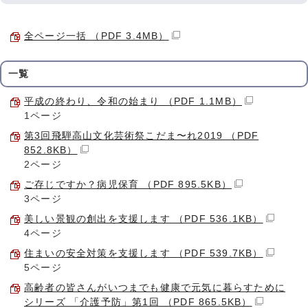
全ページ一括 （PDF 3.4MB）
一覧
平成の終わり、令和の始まり （PDF 1.1MB）
1ページ
第3回飛騨高山文化芸術祭こだま〜れ2019 （PDF
852.8KB）
2ページ
ご存じですか？病児保育 （PDF 895.5KB）
3ページ
美しい景観の創出を支援します （PDF 536.1KB）
4ページ
住まいの安全対策を支援します （PDF 539.7KB）
5ページ
高齢者の皆さんがいつまでも健康で元気に暮らすために
シリーズ 「介護予防」第1回 （PDF 865.5KB）