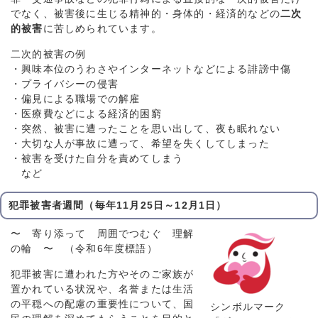
でなく、被害後に生じる精神的・身体的・経済的などの
二次
的被害
に苦しめられています。
二次的被害の例
・興味本位のうわさやインターネットなどによる誹謗中傷
・プライバシーの侵害
・偏見による職場での解雇
・医療費などによる経済的困窮
・突然、被害に遭ったことを思い出して、夜も眠れない
・大切な人が事故に遭って、希望を失くしてしまった
・被害を受けた自分を責めてしまう
など
犯罪被害者週間（毎年11月25日～12月1日）
〜 寄り添って 周囲でつむぐ 理解
の輪 〜 （令和6年度標語）
犯罪被害に遭われた方やそのご家族が
置かれている状況や、名誉または生活
の平穏への配慮の重要性について、国
シンボルマーク