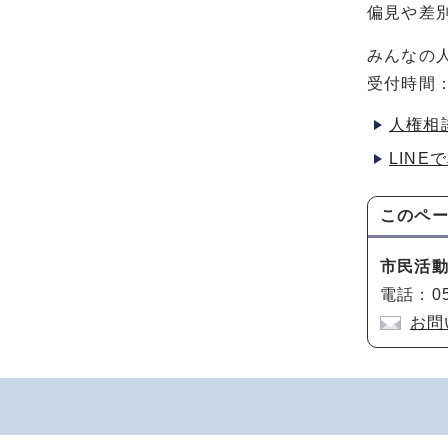
偏見や差
みんなの人権
受付時間：
人権相
LINE
このペ
市民活
電話：05
お問