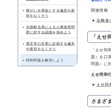
関連情報
障がいを理由とする偏見や差
別をなくそう
法務省
北朝鮮当局による人権侵害問
題に対する認識を深めよう
「えせ
震災等の災害に起因する偏見
や差別をなくそう
「えせ同
題）を口
同和問題を解消しよう
問題）に
えせ同和
えせ同
さまざ