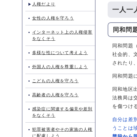
人権だより
一人一
女性の人権を守ろう
同和問
インターネット上の人権侵害
をなくそう
同和問題
多様な性について考えよう
社会的、
されたり
外国人の人権を尊重しよう
同和問題
こどもの人権を守ろう
同和地区
高齢者の人権を守ろう
法務局は
を傷つけ
感染症に関連する偏見や差別
をなくそう
自分は差
うことは
犯罪被害者やその家族の人権
に配慮しよう
普段から