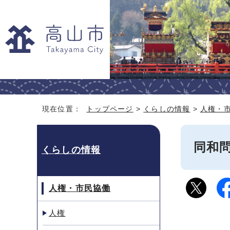
現在位置：
トップページ
>
くらしの情報
>
人権・
同和
くらしの情報
人権・市民協働
人権