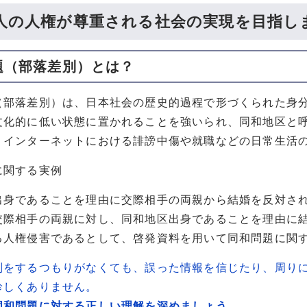
人の人権が尊重される社会の実現を目指し
題（部落差別）とは？
（部落差別）は、日本社会の歴史的過程で形づくられた身
文化的に低い状態に置かれることを強いられ、同和地区と
、インターネットにおける誹謗中傷や就職などの日常生活
に関する実例
出身であることを理由に交際相手の両親から結婚を反対さ
交際相手の両親に対し、同和地区出身であることを理由に
る人権侵害であるとして、啓発資料を用いて同和問題に関
別をするつもりがなくても、誤った情報を信じたり、周り
珍しくありません。
同和問題に対する正しい理解を深めましょう。