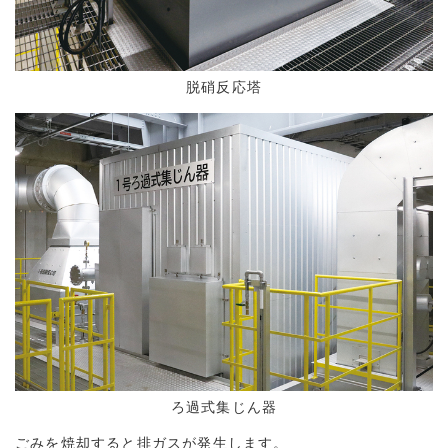
脱硝反応塔
ろ過式集じん器
ごみを焼却すると排ガスが発生します。