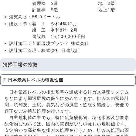
管理棟 S造 地上2階
計量棟 S造 地上1階
煙突高さ：59.9メートル
建設工事：着 工 令和4年12月
竣 工 令和8年 2月
建設費 15,100,000千円
設計施工：荏原環境プラント 株式会社
設計施工管理：株式会社 日建設計
清掃工場の特徴
1.日本最高レベルの環境性能
日本最高レベルの排出基準を達成する排ガス処理システム
などにより周辺環境の保全に努めています。排ガスの常時計
測、焼却灰、土壌、臭気などの測定・監視を継続し、安全で
適正なごみ焼却処理を行います。
自主規制値の中でも、特に硫黄酸化物、塩化水素及び窒素
酸化物については、国内の実例が少ない厳しい規制値です。
安定的かつ高効率な排ガス処理を行うため、排ガス処理の薬