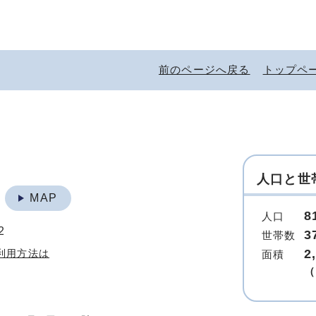
前のページへ戻る
トップペ
人口と世
地
MAP
8
人口
2
3
世帯数
2
利用方法は
面積
（