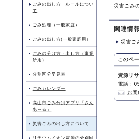
ごみの出し方・ルールについ
災害ごみ
て
ごみ処理（一般家庭）
関連情
ごみの出し方(一般家庭用）
災害ご
ごみの分け方・出し方（事業
このペ
所用）
分別区分早見表
資源リ
電話：05
ごみカレンダー
お問
高山市ごみ分別アプリ「さん
あ～る」
災害ごみの出し方について
リチウムイオン電池の分別回