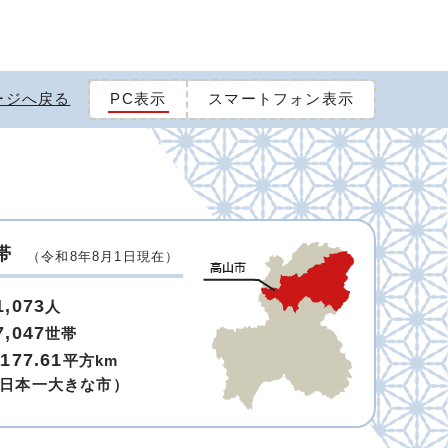
ージへ戻る
PC表示
スマートフォン表示
帯
（令和8年8月1日現在）
1,073
人
7,047
世帯
,177.61
平方km
日本一大きな市）