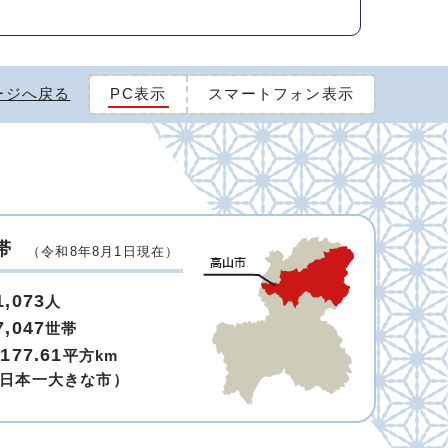
ージへ戻る
PC表示
スマートフォン表示
帯
（令和8年8月1日現在）
1,073
人
7,047
世帯
,177.61
平方km
日本一大きな市）