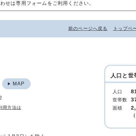
合わせは専用フォームをご利用ください。
前のページへ戻る
トップペ
人口と世
地
MAP
8
人口
2
3
世帯数
2
利用方法は
面積
（