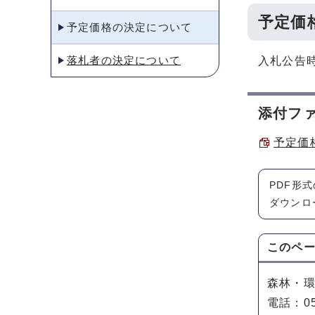
予定価
予定価格の決定について
落札者の決定について
入札公告
添付フ
予定価格
PDF形
ダウンロ
このペ
森林・
電話：05