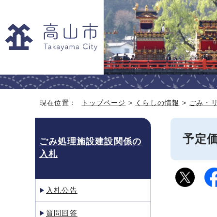
現在位置：
トップページ
>
くらしの情報
>
ごみ・
予定
ごみ処理施設建設関係の
入札
入札公告
質問回答