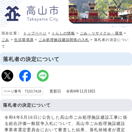
現在位置：
トップページ
>
くらしの情報
>
ごみ・リサイクル・環境
>
ごみ
>
生活環境課
>
ごみ処理施設建設関係の入札
> 落札者の決定につい
て
落札者の決定について
更新日 令和4年11月19日
ページ番号 T1017418
落札者の決定について
令和4年5月16日に公告した高山市ごみ処理施設建設工事に係
る総合評価一般競争入札について、高山市ごみ処理施設建設
事業者選定委員会において審査した結果、落札候補者が選定