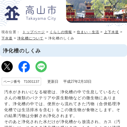
現在位置：
トップページ
>
くらしの情報
>
住まい・生活
>
上下水道
>
下水道
>
浄化槽について
> 浄化槽のしくみ
浄化槽のしくみ
更新日 平成27年2月10日
ページ番号 T1001137
汚水がきれいになる秘密は、浄化槽の中で生息しているたく
さんの種類のバクテリアや原生動物などの微生物にありま
す。浄化槽の中では、便所から流れてきた汚物（合併処理浄
化槽では生活排水を含む）をこの微生物が食物とします。そ
の結果汚物は分解され浄化されます。
そのあと浄化された水だけが浄化槽から放流され、カス（汚