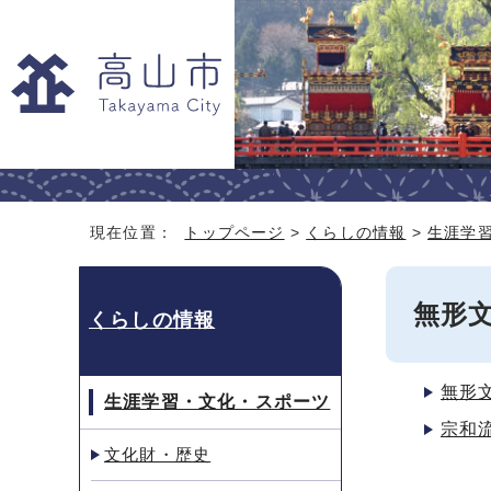
現在位置：
トップページ
>
くらしの情報
>
生涯学
無形
くらしの情報
無形
生涯学習・文化・スポーツ
宗和
文化財・歴史