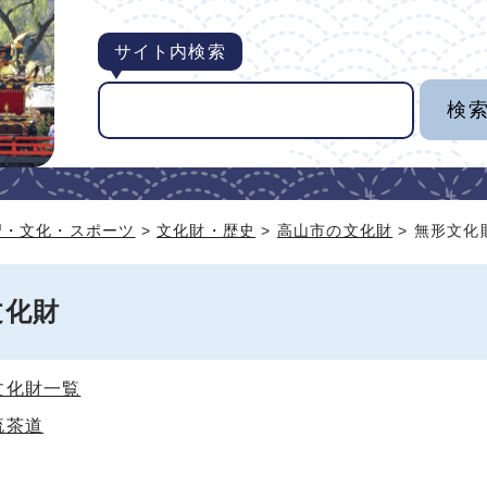
サイト内検索
習・文化・スポーツ
>
文化財・歴史
>
高山市の文化財
> 無形文化
文化財
文化財一覧
流茶道