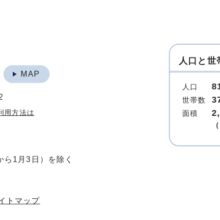
人口と世
地
MAP
8
人口
2
3
世帯数
2
利用方法は
面積
（
から1月3日）を除く
イトマップ