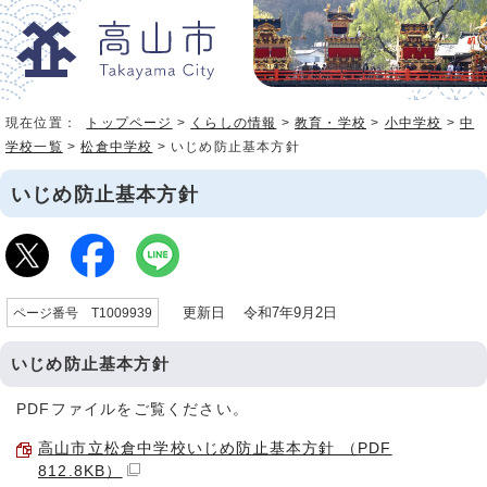
現在位置：
トップページ
>
くらしの情報
>
教育・学校
>
小中学校
>
中
学校一覧
>
松倉中学校
> いじめ防止基本方針
いじめ防止基本方針
更新日 令和7年9月2日
ページ番号 T1009939
いじめ防止基本方針
PDFファイルをご覧ください。
高山市立松倉中学校いじめ防止基本方針 （PDF
812.8KB）