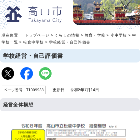
現在位置：
トップページ
>
くらしの情報
>
教育・学校
>
小中学校
>
中
学校一覧
>
松倉中学校
> 学校経営・自己評価書
学校経営・自己評価書
更新日 令和8年7月14日
ページ番号 T1009938
経営全体構想