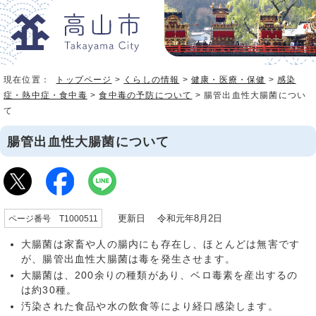
現在位置：
トップページ
>
くらしの情報
>
健康・医療・保健
>
感染
症・熱中症・食中毒
>
食中毒の予防について
> 腸管出血性大腸菌につい
て
腸管出血性大腸菌について
更新日 令和元年8月2日
ページ番号 T1000511
大腸菌は家畜や人の腸内にも存在し、ほとんどは無害です
が、腸管出血性大腸菌は毒を発生させます。
大腸菌は、200余りの種類があり、ベロ毒素を産出するの
は約30種。
汚染された食品や水の飲食等により経口感染します。