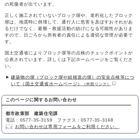
の死傷者が出ています。
正しく施工されていないブロック塀や、老朽化したブロック
塀は、地震時に倒壊して、通行人に危害を及ぼすおそれがあ
るだけでなく、避難・救援活動の妨げになる可能性がありま
すので、日ごろから所有者の責任による適切な管理が必要で
す。
国土交通省によりブロック塀等の点検のチェックポイントが
公表されています。詳しくは下記ホームページをご覧くださ
い。
建築物の塀（ブロック塀や組積造の塀）の安全点検等につ
いて（国土交通省ホームページ）
（外部リンク）
このページに関する
お問い合わせ
都市政策部 建築住宅課
電話：0577-35-3159 ファクス：0577-35-3168
お問い合わせは専用フォームをご利用ください。