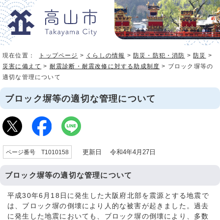
現在位置：
トップページ
>
くらしの情報
>
防災・防犯・消防
>
防災
>
災害に備えて
>
耐震診断・耐震改修に対する助成制度
> ブロック塀等の
適切な管理について
ブロック塀等の適切な管理について
更新日 令和4年4月27日
ページ番号 T1010158
ブロック塀等の適切な管理について
平成30年6月18日に発生した大阪府北部を震源とする地震で
は、ブロック塀の倒壊により人的な被害が起きました。過去
に発生した地震においても、ブロック塀の倒壊により、多数