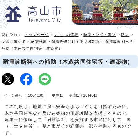
現在位置：
トップページ
>
くらしの情報
>
防災・防犯・消防
>
防災
>
災害に備えて
>
耐震診断・耐震改修に対する助成制度
> 耐震診断料への
補助（木造共同住宅等・建築物）
耐震診断料への補助（木造共同住宅等・建築物）
更新日 令和2年10月6日
ページ番号 T1004130
この制度は、地震に強い安全なまちづくりを目指すために、
木造共同住宅など及び建築物の耐震診断を支援するもので、
建築士に依頼して「耐震診断」を実施する市民に対して、国
（国土交通省）、県と市がその経費の一部を補助するもので
す。