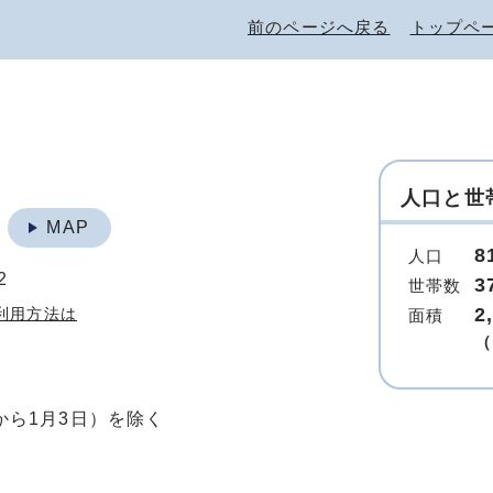
前のページへ戻る
トップペ
人口と世
地
MAP
8
人口
2
3
世帯数
2
利用方法は
面積
（
から1月3日）を除く