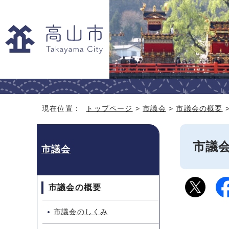
現在位置：
トップページ
>
市議会
>
市議会の概要
市議
市議会
市議会の概要
市議会のしくみ