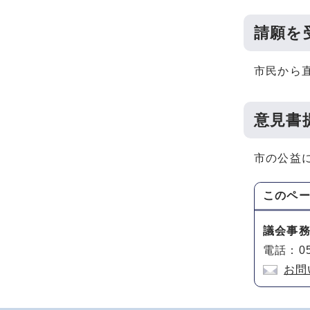
請願を
市民から
意見書
市の公益
このペ
議会事
電話：05
お問