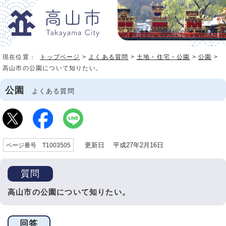
現在位置：
トップページ
>
よくある質問
>
土地・住宅・公園
>
公園
>
高山市の公園について知りたい。
公園
よくある質問
更新日 平成27年2月16日
ページ番号 T1003505
質問
高山市の公園について知りたい。
回答