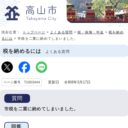
現在位置：
トップページ
>
よくある質問
>
税・保険・年金
>
税を納め
るには
> 市税を二重に納めてしまいました。
税を納めるには
よくある質問
更新日 令和8年3月17日
ページ番号 T1003444
質問
市税を二重に納めてしまいました。
回答