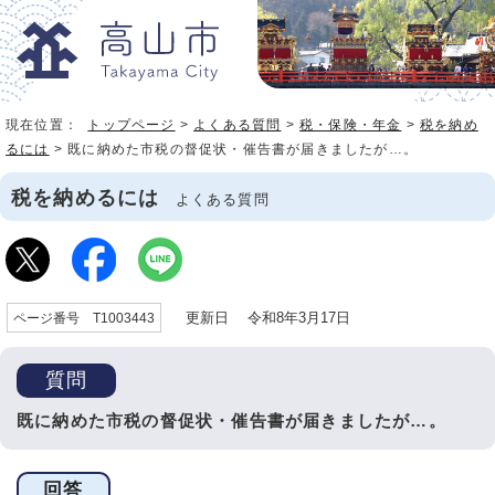
現在位置：
トップページ
>
よくある質問
>
税・保険・年金
>
税を納め
るには
> 既に納めた市税の督促状・催告書が届きましたが…。
税を納めるには
よくある質問
更新日 令和8年3月17日
ページ番号 T1003443
質問
既に納めた市税の督促状・催告書が届きましたが…。
回答