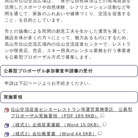
高山市位山交流広場は、「豊かな自然環境などの地域資源を
活用したスポーツや自然体験、レクリエーション活動など年
間を通じて、家族のふれあいや健康づくり、交流を促進する
こと」を目的としています。
市との協働による民間の創意工夫を生かした運営を通じて、
施設全体が多くの方々にとって、魅力あるものにするため、
高山市位山交流広場内の位山交流促進センターで、レストラ
ンや喫茶店、売店、スキー用具のレンタル業務を行う事業者
を公募型プロポーザル方式で募集します。
公募型プロポーザル参加審査申請書の受付
申請は下記ページよりお手続きください。
実施要領
位山交流促進センターレストラン等運営業務委託 公募型
プロポーザル実施要領 （PDF 189.8KB）
（様式1）企画提案書鑑 （Word 15.0KB）
（様式2）会社概要書 （Word 44.5KB）