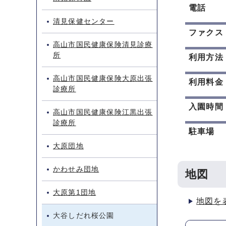
電話
清見保健センター
ファクス
高山市国民健康保険清見診療
所
利用方法
高山市国民健康保険大原出張
利用料金
診療所
入園時間
高山市国民健康保険江黒出張
診療所
駐車場
大原団地
かわせみ団地
地図
大原第1団地
地図を
大谷しだれ桜公園