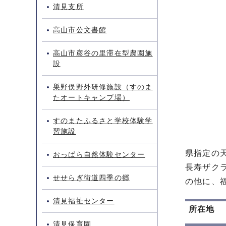
清見支所
高山市公文書館
高山市彦谷の里滞在型農園施
設
巣野俣野外研修施設（すのま
たオートキャンプ場）
すのまたふるさと学校体験学
習施設
県指定の
おっぱら自然体験センター
長寿ザク
せせらぎ街道四季の郷
の他に、
清見福祉センター
所在地
清見保育園