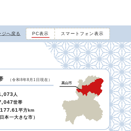
ージへ戻る
PC表示
スマートフォン表示
帯
（令和8年8月1日現在）
1,073
人
7,047
世帯
,177.61
平方km
日本一大きな市）