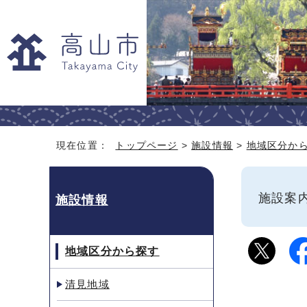
現在位置：
トップページ
>
施設情報
>
地域区分か
施設
施設情報
地域区分から探す
清見地域