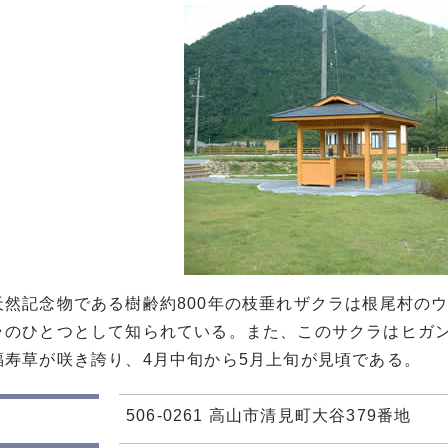
天然記念物である樹齢約800年の枝垂れザクラは根尾村の
ラのひとつとして知られている。また、このサクラはヒガ
福寿草が咲き誇り、4月中旬から5月上旬が見頃である。
506-0261 高山市清見町大谷379番地