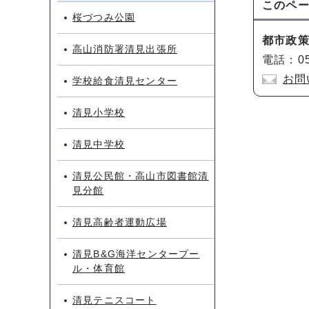
このペ
桜づつみ公園
都市政
高山消防署清見出張所
電話：05
お問
学校給食清見センター
清見小学校
清見中学校
清見公民館・高山市図書館清
見分館
清見高齢者運動広場
清見B&G海洋センタープー
ル・体育館
清見テニスコート