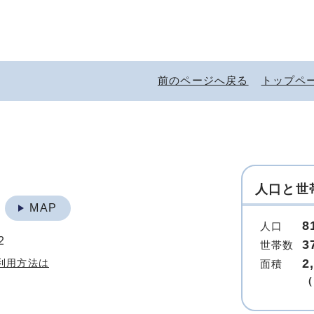
前のページへ戻る
トップペ
人口と世
地
MAP
8
人口
2
3
世帯数
2
利用方法は
面積
（