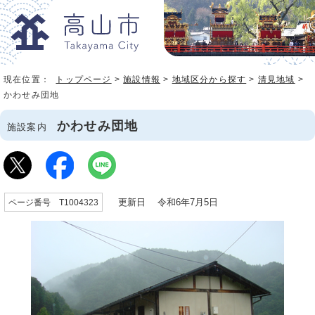
現在位置：
トップページ
>
施設情報
>
地域区分から探す
>
清見地域
>
かわせみ団地
かわせみ団地
施設案内
更新日 令和6年7月5日
ページ番号 T1004323