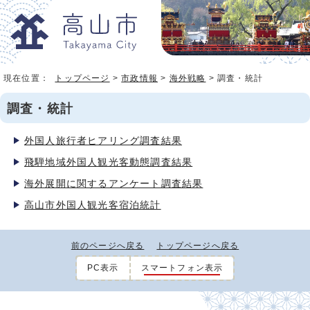
現在位置：
トップページ
>
市政情報
>
海外戦略
> 調査・統計
調査・統計
外国人旅行者ヒアリング調査結果
飛騨地域外国人観光客動態調査結果
海外展開に関するアンケート調査結果
高山市外国人観光客宿泊統計
前のページへ戻る
トップページへ戻る
PC表示
スマートフォン表示