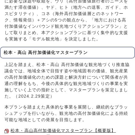
に必要な課題や取組を、ウリ（高付加価値旅行者のニーズを
満たす滞在価値）、ヤド、ヒト（地方への送客、ガイド、ホ
スピタリティ）、コネ（海外高付加価値層とのネットワー
ク、情報発信）＋アシの5つの観点から、「地方における高
付加価値なインバウンド観光地づくりアクションプラン」と
して取りまとめ、本アクションプランに基づく集中的な支援
を実施する「モデル観光地」を決定しました。
松本・高山 高付加価値化マスタープラン
上記を踏まえ、松本・高山 高付加価値な観光地づくり推進協
議会では、地域全体で目指す姿や地域固有の価値、観光産業
の高付加価値化のための課題と解決方針について関係者が共
通の理解をもち、今後の具体的な観光地域づくりの事業を実
施していく上での指針として、マスタープランを策定しまし
た。（2024.2.29策定）
本プランを踏まえた具体的な事業を展開し、継続的なブラッ
シュアップを行いながら、観光地の高付加価値化による持続
可能な地域としての発展を目指します。
松本・高山高付加価値化マスタープラン【概要版】