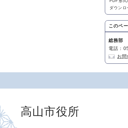
PDF形
ダウンロ
このペ
総務部
電話：05
お問
高山市役所