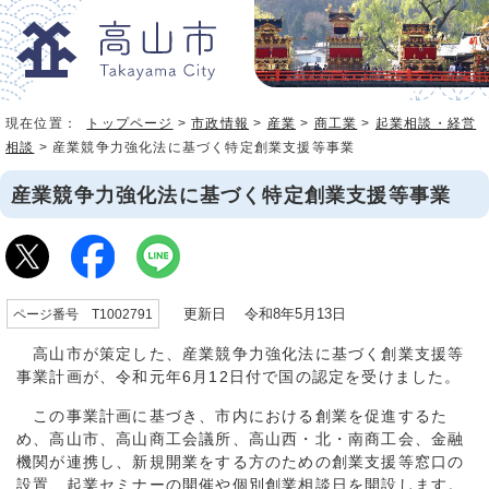
現在位置：
トップページ
>
市政情報
>
産業
>
商工業
>
起業相談・経営
相談
> 産業競争力強化法に基づく特定創業支援等事業
産業競争力強化法に基づく特定創業支援等事業
更新日 令和8年5月13日
ページ番号 T1002791
高山市が策定した、産業競争力強化法に基づく創業支援等
事業計画が、令和元年6月12日付で国の認定を受けました。
この事業計画に基づき、市内における創業を促進するた
め、高山市、高山商工会議所、高山西・北・南商工会、金融
機関が連携し、新規開業をする方のための創業支援等窓口の
設置、起業セミナーの開催や個別創業相談日を開設します。