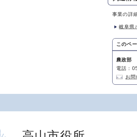
事業の詳
岐阜県
このペ
農政部
電話：05
お問
高山市役所