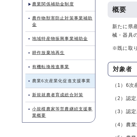
農業関係補助金制度
概要
農作物獣害防止対策事業補助
金
新たに県
械・器具
地域特産物振興事業補助金
※既に取
耕作放棄地再生
有機転換推進事業
対象者
農業6次産業化促進支援事業
（1）6
新規就農者育成総合対策
（2）認
小規模農家等営農継続支援事
（3）認
業概要
（4）農