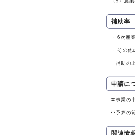
（5）農
補助率
・ 6次産
・ その他
・補助の上
申請に
本事業の
※予算の
関連情