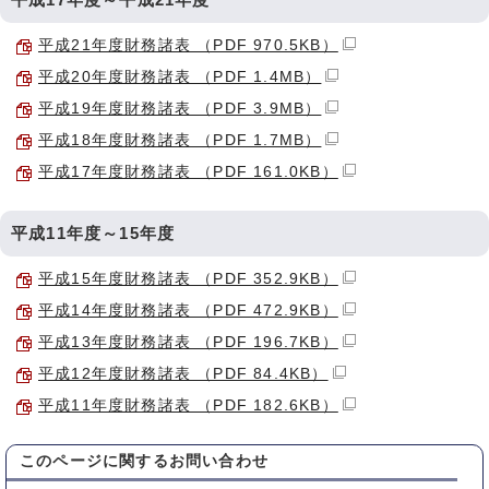
平成21年度財務諸表 （PDF 970.5KB）
平成20年度財務諸表 （PDF 1.4MB）
平成19年度財務諸表 （PDF 3.9MB）
平成18年度財務諸表 （PDF 1.7MB）
平成17年度財務諸表 （PDF 161.0KB）
平成11年度～15年度
平成15年度財務諸表 （PDF 352.9KB）
平成14年度財務諸表 （PDF 472.9KB）
平成13年度財務諸表 （PDF 196.7KB）
平成12年度財務諸表 （PDF 84.4KB）
平成11年度財務諸表 （PDF 182.6KB）
このページに関する
お問い合わせ