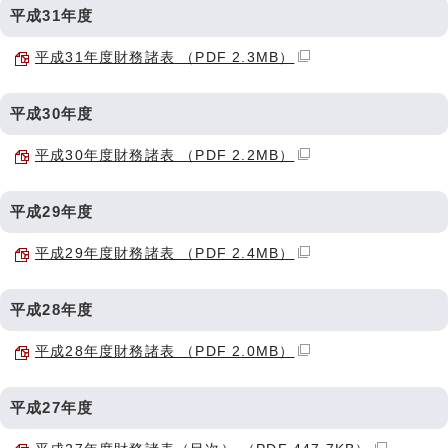
平成31年度
平成31年度財務諸表 （PDF 2.3MB）
平成30年度
平成30年度財務諸表 （PDF 2.2MB）
平成29年度
平成29年度財務諸表 （PDF 2.4MB）
平成28年度
平成28年度財務諸表 （PDF 2.0MB）
平成27年度