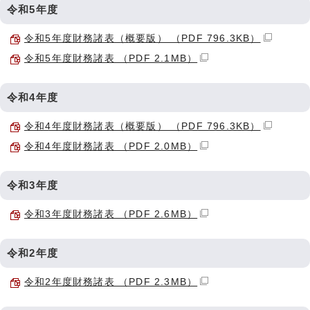
令和5年度
令和5年度財務諸表（概要版） （PDF 796.3KB）
令和5年度財務諸表 （PDF 2.1MB）
令和4年度
令和4年度財務諸表（概要版） （PDF 796.3KB）
令和4年度財務諸表 （PDF 2.0MB）
令和3年度
令和3年度財務諸表 （PDF 2.6MB）
令和2年度
令和2年度財務諸表 （PDF 2.3MB）